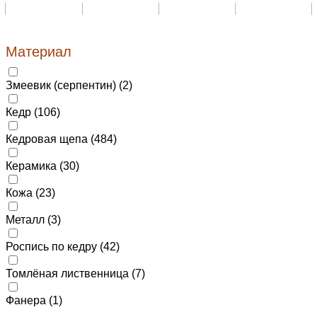
Материал
Змеевик (серпентин) (
2
)
Кедр (
106
)
Кедровая щепа (
484
)
Керамика (
30
)
Кожа (
23
)
Металл (
3
)
Роспись по кедру (
42
)
Томлёная лиственница (
7
)
Фанера (
1
)