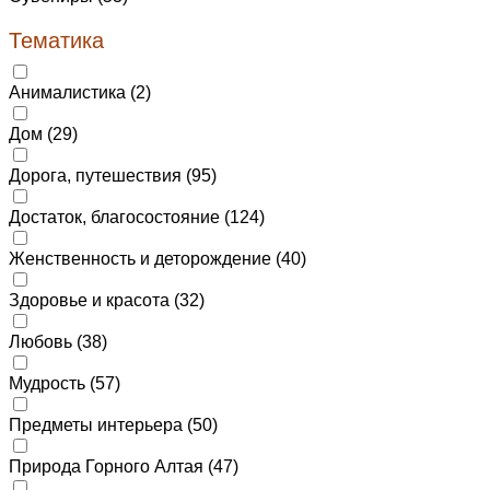
Тематика
Анималистика (
2
)
Дом (
29
)
Дорога, путешествия (
95
)
Достаток, благосостояние (
124
)
Женственность и деторождение (
40
)
Здоровье и красота (
32
)
Любовь (
38
)
Мудрость (
57
)
Предметы интерьера (
50
)
Природа Горного Алтая (
47
)