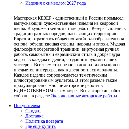
Изделия с символом 2027 года
Мастерская КЕЗЕР - единственный в России промысел,
выпускающий художественные изделия из кедровой
щепы. В художественном стиле работ "Кезера" сплелись
традиции разных народов, населяющих территорию
Евразии, отразилась общая понятийно-изобразительная
основа, объединяющая страны, народы и эпохи. Мудрая
философия обереговой традиции, виртуозная ручная
работа, самобытный евразийский стиль и добрая аура
кедра - в каждом изделии, созданном руками наших
мастеров. Все элементы резного декора талисманов и
предметов интерьера, как в древности, символичны.
Каждое изделие сопровождается тематическим
иллюстрированным буклетом. В этом разделе также
продублированы многие авторские работы в
ЕДИНСТВЕННОМ экземпляре. Все авторские работы
собраны в разделе
Эксклюзивные авторские работы
Покупателям
Скидки
Доставка
Политика возврата
Где еще купить