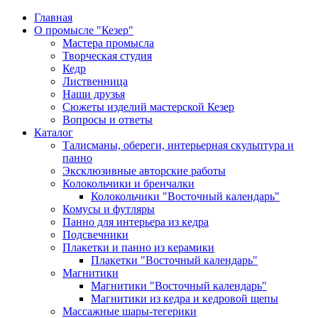
Главная
О промысле "Кезер"
Мастера промысла
Творческая студия
Кедр
Лиственница
Наши друзья
Сюжеты изделий мастерской Кезер
Вопросы и ответы
Каталог
Талисманы, обереги, интерьерная скульптура и
панно
Эксклюзивные авторские работы
Колокольчики и бренчалки
Колокольчики "Восточный календарь"
Комусы и футляры
Панно для интерьера из кедра
Подсвечники
Плакетки и панно из керамики
Плакетки "Восточный календарь"
Магнитики
Магнитики "Восточный календарь"
Магнитики из кедра и кедровой щепы
Массажные шары-тегерики