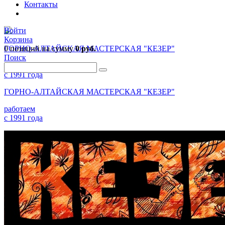
Контакты
Войти
Корзина
0 позиций
ГОРНО-АЛТАЙСКАЯ МАСТЕРСКАЯ "КЕЗЕР"
на сумму
0 руб.
Поиск
работаем
с 1991 года
ГОРНО-АЛТАЙСКАЯ МАСТЕРСКАЯ "КЕЗЕР"
работаем
с 1991 года