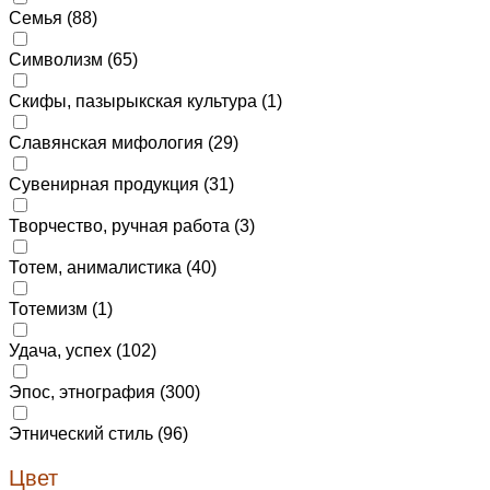
Семья (
88
)
Символизм (
65
)
Скифы, пазырыкская культура (
1
)
Славянская мифология (
29
)
Сувенирная продукция (
31
)
Творчество, ручная работа (
3
)
Тотем, анималистика (
40
)
Тотемизм (
1
)
Удача, успех (
102
)
Эпос, этнография (
300
)
Этнический стиль (
96
)
Цвет