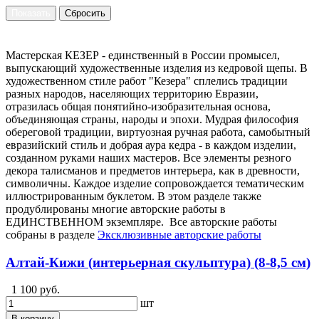
Мастерская КЕЗЕР - единственный в России промысел,
выпускающий художественные изделия из кедровой щепы. В
художественном стиле работ "Кезера" сплелись традиции
разных народов, населяющих территорию Евразии,
отразилась общая понятийно-изобразительная основа,
объединяющая страны, народы и эпохи. Мудрая философия
обереговой традиции, виртуозная ручная работа, самобытный
евразийский стиль и добрая аура кедра - в каждом изделии,
созданном руками наших мастеров. Все элементы резного
декора талисманов и предметов интерьера, как в древности,
символичны. Каждое изделие сопровождается тематическим
иллюстрированным буклетом. В этом разделе также
продублированы многие авторские работы в
ЕДИНСТВЕННОМ экземпляре. Все авторские работы
собраны в разделе
Эксклюзивные авторские работы
Алтай-Кижи (интерьерная скульптура) (8-8,5 см)
1 100 руб.
шт
В корзину