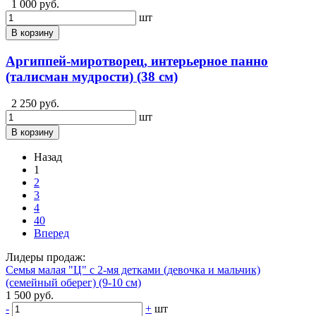
1 000 руб.
шт
В корзину
Аргиппей-миротворец, интерьерное панно
(талисман мудрости) (38 см)
2 250 руб.
шт
В корзину
Назад
1
2
3
4
40
Вперед
Лидеры продаж:
Семья малая "Ц" с 2-мя детками (девочка и мальчик)
(семейный оберег) (9-10 см)
1 500 руб.
-
+
шт