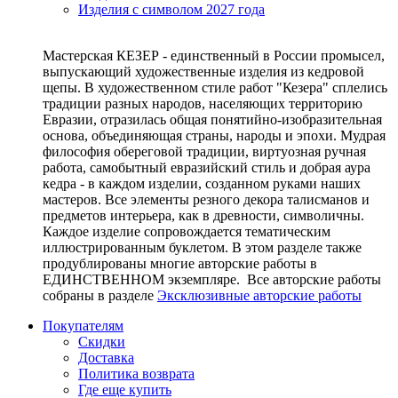
Изделия с символом 2027 года
Мастерская КЕЗЕР - единственный в России промысел,
выпускающий художественные изделия из кедровой
щепы. В художественном стиле работ "Кезера" сплелись
традиции разных народов, населяющих территорию
Евразии, отразилась общая понятийно-изобразительная
основа, объединяющая страны, народы и эпохи. Мудрая
философия обереговой традиции, виртуозная ручная
работа, самобытный евразийский стиль и добрая аура
кедра - в каждом изделии, созданном руками наших
мастеров. Все элементы резного декора талисманов и
предметов интерьера, как в древности, символичны.
Каждое изделие сопровождается тематическим
иллюстрированным буклетом. В этом разделе также
продублированы многие авторские работы в
ЕДИНСТВЕННОМ экземпляре. Все авторские работы
собраны в разделе
Эксклюзивные авторские работы
Покупателям
Скидки
Доставка
Политика возврата
Где еще купить