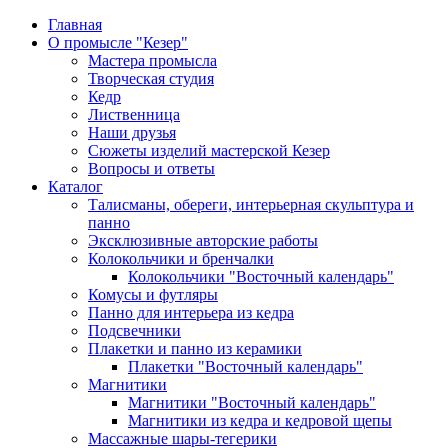
Главная
О промысле "Кезер"
Мастера промысла
Творческая студия
Кедр
Лиственница
Наши друзья
Сюжеты изделий мастерской Кезер
Вопросы и ответы
Каталог
Талисманы, обереги, интерьерная скульптура и
панно
Эксклюзивные авторские работы
Колокольчики и бренчалки
Колокольчики "Восточный календарь"
Комусы и футляры
Панно для интерьера из кедра
Подсвечники
Плакетки и панно из керамики
Плакетки "Восточный календарь"
Магнитики
Магнитики "Восточный календарь"
Магнитики из кедра и кедровой щепы
Массажные шары-тегерики