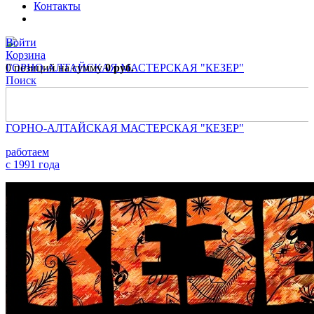
Контакты
Войти
Корзина
0 позиций
ГОРНО-АЛТАЙСКАЯ МАСТЕРСКАЯ "КЕЗЕР"
на сумму
0 руб.
Поиск
работаем
с 1991 года
ГОРНО-АЛТАЙСКАЯ МАСТЕРСКАЯ "КЕЗЕР"
работаем
с 1991 года