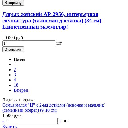
В корзину
Дярык женский АР-2956, интерьерная
скульптура (талисман достатка) (34 см)
Единственный экземпляр!
9 000 руб.
шт
В корзину
Назад
1
2
3
4
18
Вперед
Лидеры продаж:
Семья малая "Ц" с 2-мя детками (девочка и мальчик)
(семейный оберег) (9-10 см)
1 500 руб.
-
+
шт
Купить