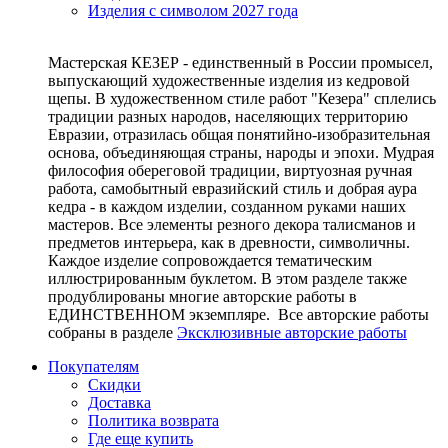
Изделия с символом 2027 года
Мастерская КЕЗЕР - единственный в России промысел,
выпускающий художественные изделия из кедровой
щепы. В художественном стиле работ "Кезера" сплелись
традиции разных народов, населяющих территорию
Евразии, отразилась общая понятийно-изобразительная
основа, объединяющая страны, народы и эпохи. Мудрая
философия обереговой традиции, виртуозная ручная
работа, самобытный евразийский стиль и добрая аура
кедра - в каждом изделии, созданном руками наших
мастеров. Все элементы резного декора талисманов и
предметов интерьера, как в древности, символичны.
Каждое изделие сопровождается тематическим
иллюстрированным буклетом. В этом разделе также
продублированы многие авторские работы в
ЕДИНСТВЕННОМ экземпляре. Все авторские работы
собраны в разделе
Эксклюзивные авторские работы
Покупателям
Скидки
Доставка
Политика возврата
Где еще купить