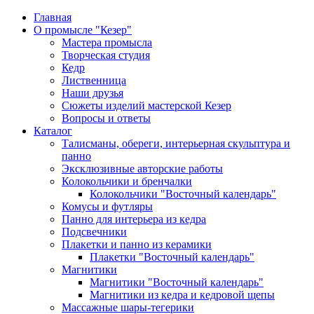
Главная
О промысле "Кезер"
Мастера промысла
Творческая студия
Кедр
Лиственница
Наши друзья
Сюжеты изделий мастерской Кезер
Вопросы и ответы
Каталог
Талисманы, обереги, интерьерная скульптура и
панно
Эксклюзивные авторские работы
Колокольчики и бренчалки
Колокольчики "Восточный календарь"
Комусы и футляры
Панно для интерьера из кедра
Подсвечники
Плакетки и панно из керамики
Плакетки "Восточный календарь"
Магнитики
Магнитики "Восточный календарь"
Магнитики из кедра и кедровой щепы
Массажные шары-тегерики