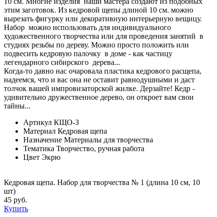
10 см. Многие изделия наши мастера создают из подобных
этим заготовок. Из кедровой щепы длиной 10 см. можно
вырезать фигурку или декоративную интерьерную вещицу.
Набор можно использовать для индивидуального
художественного творчества или для проведения занятий в
студиях резьбы по дереву. Можно просто положить или
подвесить кедровую палочку в доме - как частицу
легендарного сибирского дерева...
Когда-то давно нас очаровала пластика кедрового расщепа,
надеемся, что и вас она не оставит равнодушными и даст
толчок вашей импровизаторской жилке. Дерзайте! Кедр -
удивительно дружественное дерево, он откроет вам свои
тайны...
Артикул
КЩО-3
Материал
Кедровая щепа
Назначение
Материалы для творчества
Тематика
Творчество, ручная работа
Цвет
Экрю
Кедровая щепа. Набор для творчества № 1 (длина 10 см, 10
шт)
45 руб.
Купить