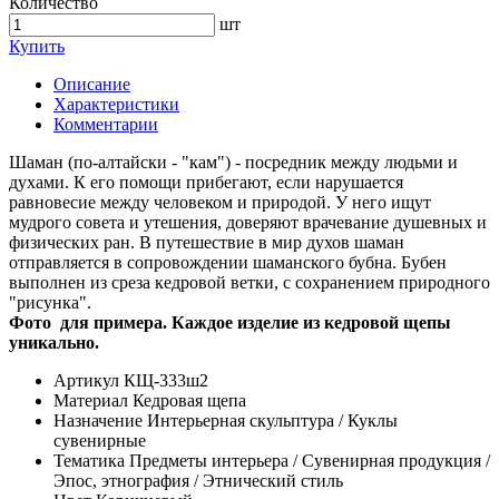
Количество
шт
Купить
Описание
Характеристики
Комментарии
Шаман (по-алтайски - "кам") - посредник между людьми и
духами. К его помощи прибегают, если нарушается
равновесие между человеком и природой. У него ищут
мудрого совета и утешения, доверяют врачевание душевных и
физических ран. В путешествие в мир духов шаман
отправляется в сопровождении шаманского бубна. Бубен
выполнен из среза кедровой ветки, с сохранением природного
"рисунка".
Фото для примера. Каждое изделие из кедровой щепы
уникально.
Артикул
КЩ-333ш2
Материал
Кедровая щепа
Назначение
Интерьерная скульптура / Куклы
сувенирные
Тематика
Предметы интерьера / Сувенирная продукция /
Эпос, этнография / Этнический стиль