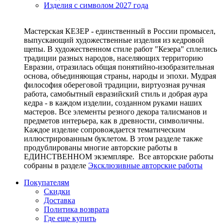
Изделия с символом 2027 года
Мастерская КЕЗЕР - единственный в России промысел,
выпускающий художественные изделия из кедровой
щепы. В художественном стиле работ "Кезера" сплелись
традиции разных народов, населяющих территорию
Евразии, отразилась общая понятийно-изобразительная
основа, объединяющая страны, народы и эпохи. Мудрая
философия обереговой традиции, виртуозная ручная
работа, самобытный евразийский стиль и добрая аура
кедра - в каждом изделии, созданном руками наших
мастеров. Все элементы резного декора талисманов и
предметов интерьера, как в древности, символичны.
Каждое изделие сопровождается тематическим
иллюстрированным буклетом. В этом разделе также
продублированы многие авторские работы в
ЕДИНСТВЕННОМ экземпляре. Все авторские работы
собраны в разделе
Эксклюзивные авторские работы
Покупателям
Скидки
Доставка
Политика возврата
Где еще купить