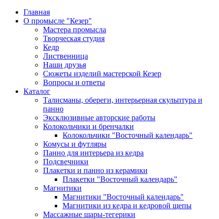
Главная
О промысле "Кезер"
Мастера промысла
Творческая студия
Кедр
Лиственница
Наши друзья
Сюжеты изделий мастерской Кезер
Вопросы и ответы
Каталог
Талисманы, обереги, интерьерная скульптура и
панно
Эксклюзивные авторские работы
Колокольчики и бренчалки
Колокольчики "Восточный календарь"
Комусы и футляры
Панно для интерьера из кедра
Подсвечники
Плакетки и панно из керамики
Плакетки "Восточный календарь"
Магнитики
Магнитики "Восточный календарь"
Магнитики из кедра и кедровой щепы
Массажные шары-тегерики