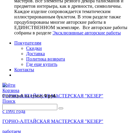
мастеров. Все элементы резного декора талисманов и
предметов интерьера, как в древности, символичны.
Каждое изделие сопровождается тематическим
иллюстрированным буклетом. В этом разделе также
продублированы многие авторские работы в
ЕДИНСТВЕННОМ экземпляре. Все авторские работы
собраны в разделе
Эксклюзивные авторские работы
Покупателям
Скидки
Доставка
Политика возврата
Где еще купить
Контакты
Войти
Корзина
0 позиций
ГОРНО-АЛТАЙСКАЯ МАСТЕРСКАЯ "КЕЗЕР"
на сумму
0 руб.
Поиск
работаем
с 1991 года
ГОРНО-АЛТАЙСКАЯ МАСТЕРСКАЯ "КЕЗЕР"
работаем