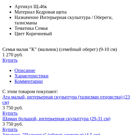
Артикул
Щ-46к
Материал
Кедровая щепа
Назначение
Интерьерная скульптура / Обереги,
талисманы
Тематика
Семья
Цвет
Коричневый
Семья малая "К" (мальчик) (семейный оберег) (9-10 см)
1 270 руб.
Купить
Описание
Характеристики
Комментарии
С этим товаром покупают:
Ата малый, интерьерная скульптура (талисман отцовства) (23
см)
3 750 руб.
Купить
Шаман большой, интерьерная скульптура (29-31 см)
3 750 руб.
Купить
Здравень "Подковка" (оберег здоровья) (4,5 см)