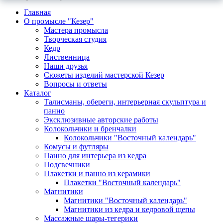
Главная
О промысле "Кезер"
Мастера промысла
Творческая студия
Кедр
Лиственница
Наши друзья
Сюжеты изделий мастерской Кезер
Вопросы и ответы
Каталог
Талисманы, обереги, интерьерная скульптура и
панно
Эксклюзивные авторские работы
Колокольчики и бренчалки
Колокольчики "Восточный календарь"
Комусы и футляры
Панно для интерьера из кедра
Подсвечники
Плакетки и панно из керамики
Плакетки "Восточный календарь"
Магнитики
Магнитики "Восточный календарь"
Магнитики из кедра и кедровой щепы
Массажные шары-тегерики