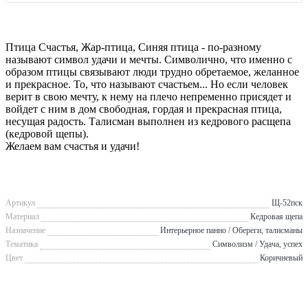
Птица Счастья, Жар-птица, Синяя птица - по-разному
называют символ удачи и мечты. Символично, что именно с
образом птицы связывают люди трудно обретаемое, желанное
и прекрасное. То, что называют счастьем... Но если человек
верит в свою мечту, к нему на плечо непременно присядет и
войдет с ним в дом свободная, гордая и прекрасная птица,
несущая радость. Талисман выполнен из кедрового расщепа
(кедровой щепы).
Желаем вам счастья и удачи!
Артикул
Щ-52пск
Материал
Кедровая щепа
Назначение
Интерьерное панно / Обереги, талисманы
Тематика
Символизм / Удача, успех
Цвет
Коричневый