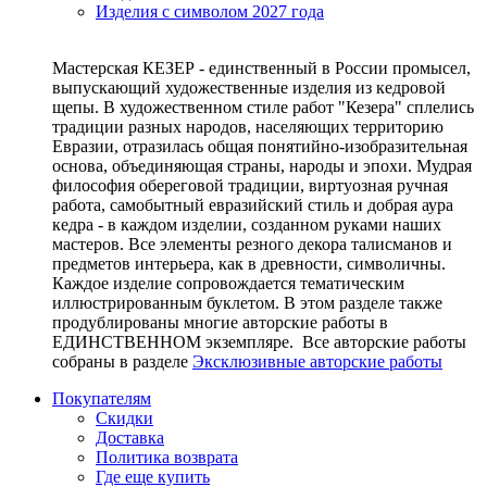
Изделия с символом 2027 года
Мастерская КЕЗЕР - единственный в России промысел,
выпускающий художественные изделия из кедровой
щепы. В художественном стиле работ "Кезера" сплелись
традиции разных народов, населяющих территорию
Евразии, отразилась общая понятийно-изобразительная
основа, объединяющая страны, народы и эпохи. Мудрая
философия обереговой традиции, виртуозная ручная
работа, самобытный евразийский стиль и добрая аура
кедра - в каждом изделии, созданном руками наших
мастеров. Все элементы резного декора талисманов и
предметов интерьера, как в древности, символичны.
Каждое изделие сопровождается тематическим
иллюстрированным буклетом. В этом разделе также
продублированы многие авторские работы в
ЕДИНСТВЕННОМ экземпляре. Все авторские работы
собраны в разделе
Эксклюзивные авторские работы
Покупателям
Скидки
Доставка
Политика возврата
Где еще купить