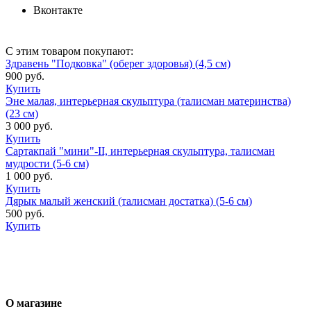
Вконтакте
С этим товаром покупают:
Здравень "Подковка" (оберег здоровья) (4,5 см)
900 руб.
Купить
Эне малая, интерьерная скульптура (талисман материнства)
(23 см)
3 000 руб.
Купить
Сартакпай "мини"-II, интерьерная скульптура, талисман
мудрости (5-6 см)
1 000 руб.
Купить
Дярык малый женский (талисман достатка) (5-6 см)
500 руб.
Купить
О магазине