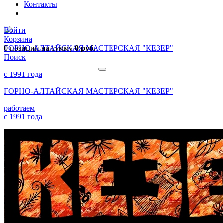
Контакты
Войти
Корзина
0 позиций
ГОРНО-АЛТАЙСКАЯ МАСТЕРСКАЯ "КЕЗЕР"
на сумму
0 руб.
Поиск
работаем
с 1991 года
ГОРНО-АЛТАЙСКАЯ МАСТЕРСКАЯ "КЕЗЕР"
работаем
с 1991 года