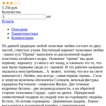
5 250 руб.
Количество
шт
Купить
Описание
Характеристики
Комментарии
По давней традиции любой талисман любви состоит из двух
частей, стянутых узлом. Настенный вариант талисмана любви
- панно (уз) "Прима" выполнен из распиленной надвое
пластины алтайского кедра. Название "прима" мы дали
первому варианту уз много лет назад, и означало это то, что
они были первыми среди уз - примой. И это рабочее название
оказалось неистребимым... А может, потому, что все на свете
начинается с Любви, она всегда - самая первая, прима... Сила
и энергия мужчины обозначена Солнцем, женская фигурка
украшена Растением - символом Жизни. Две точеные
кедровые бусины - две индивидуальности, а на обратной
стороне талисмана Сердце - одно на двоих. Прекрасный
символичный подарок на свадьбу или на годовщину свадьбы.
Кстати, 10-летняя годовщина - Деревянная свадьба. Панно
высылается в подарочной коробке, с тематическим