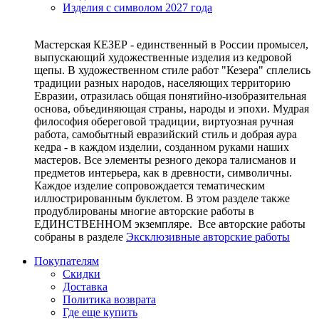
Изделия с символом 2027 года
Мастерская КЕЗЕР - единственный в России промысел,
выпускающий художественные изделия из кедровой
щепы. В художественном стиле работ "Кезера" сплелись
традиции разных народов, населяющих территорию
Евразии, отразилась общая понятийно-изобразительная
основа, объединяющая страны, народы и эпохи. Мудрая
философия обереговой традиции, виртуозная ручная
работа, самобытный евразийский стиль и добрая аура
кедра - в каждом изделии, созданном руками наших
мастеров. Все элементы резного декора талисманов и
предметов интерьера, как в древности, символичны.
Каждое изделие сопровождается тематическим
иллюстрированным буклетом. В этом разделе также
продублированы многие авторские работы в
ЕДИНСТВЕННОМ экземпляре. Все авторские работы
собраны в разделе
Эксклюзивные авторские работы
Покупателям
Скидки
Доставка
Политика возврата
Где еще купить