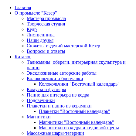
Главная
О промысле "Кезер"
Мастера промысла
Творческая студия
Кедр
Лиственница
Наши друзья
Сюжеты изделий мастерской Кезер
Вопросы и ответы
Каталог
Талисманы, обереги, интерьерная скульптура и
панно
Эксклюзивные авторские работы
Колокольчики и бренчалки
Колокольчики "Восточный календарь"
Комусы и футляры
Панно для интерьера из кедра
Подсвечники
Плакетки и панно из керамики
Плакетки "Восточный календарь"
Магнитики
Магнитики "Восточный календарь"
Магнитики из кедра и кедровой щепы
Массажные шары-тегерики