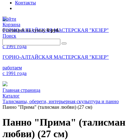
Контакты
Войти
Корзина
0 позиций
ГОРНО-АЛТАЙСКАЯ МАСТЕРСКАЯ "КЕЗЕР"
на сумму
0 руб.
Поиск
работаем
с 1991 года
ГОРНО-АЛТАЙСКАЯ МАСТЕРСКАЯ "КЕЗЕР"
работаем
с 1991 года
Главная страница
Каталог
Талисманы, обереги, интерьерная скульптура и панно
Панно "Прима" (талисман любви) (27 см)
Панно "Прима" (талисман
любви) (27 см)