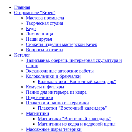
Главная
О промысле "Кезер"
Мастера промысла
Творческая студия
Кедр
Лиственница
Наши друзья
Сюжеты изделий мастерской Кезер
Вопросы и ответы
Каталог
Талисманы, обереги, интерьерная скульптура и
панно
Эксклюзивные авторские работы
Колокольчики и бренчалки
Колокольчики "Восточный календарь"
Комусы и футляры
Панно для интерьера из кедра
Подсвечники
Плакетки и панно из керамики
Плакетки "Восточный календарь"
Магнитики
Магнитики "Восточный календарь"
Магнитики из кедра и кедровой щепы
Массажные шары-тегерики