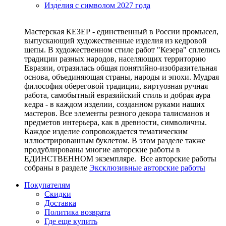
Изделия с символом 2027 года
Мастерская КЕЗЕР - единственный в России промысел,
выпускающий художественные изделия из кедровой
щепы. В художественном стиле работ "Кезера" сплелись
традиции разных народов, населяющих территорию
Евразии, отразилась общая понятийно-изобразительная
основа, объединяющая страны, народы и эпохи. Мудрая
философия обереговой традиции, виртуозная ручная
работа, самобытный евразийский стиль и добрая аура
кедра - в каждом изделии, созданном руками наших
мастеров. Все элементы резного декора талисманов и
предметов интерьера, как в древности, символичны.
Каждое изделие сопровождается тематическим
иллюстрированным буклетом. В этом разделе также
продублированы многие авторские работы в
ЕДИНСТВЕННОМ экземпляре. Все авторские работы
собраны в разделе
Эксклюзивные авторские работы
Покупателям
Скидки
Доставка
Политика возврата
Где еще купить