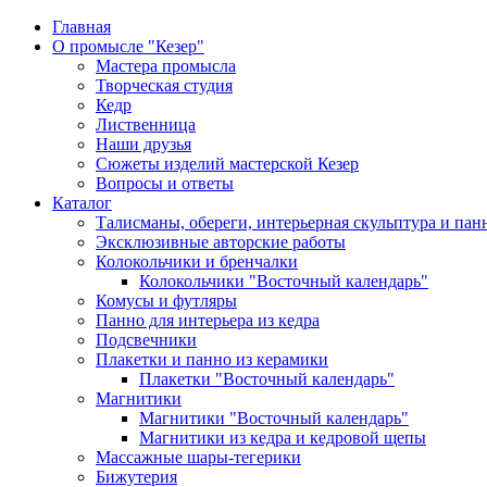
Главная
О промысле "Кезер"
Мастера промысла
Творческая студия
Кедр
Лиственница
Наши друзья
Сюжеты изделий мастерской Кезер
Вопросы и ответы
Каталог
Талисманы, обереги, интерьерная скульптура и пан
Эксклюзивные авторские работы
Колокольчики и бренчалки
Колокольчики "Восточный календарь"
Комусы и футляры
Панно для интерьера из кедра
Подсвечники
Плакетки и панно из керамики
Плакетки "Восточный календарь"
Магнитики
Магнитики "Восточный календарь"
Магнитики из кедра и кедровой щепы
Массажные шары-тегерики
Бижутерия