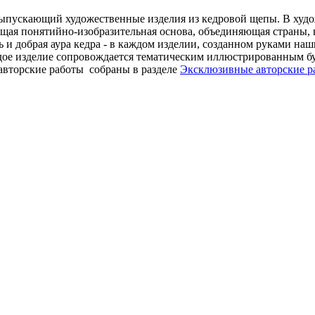
ыпускающий художественные изделия из кедровой щепы. В худож
бщая понятийно-изобразительная основа, объединяющая страны, 
 и добрая аура кедра - в каждом изделии, созданном руками наш
ждое изделие сопровождается тематическим иллюстрированным б
торские работы собраны в разделе
Эксклюзивные авторские р