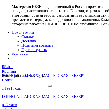
Мастерская КЕЗЕР - единственный в России промысел, в
народов, населяющих территорию Евразии, отразилась о
виртуозная ручная работа, самобытный евразийский стиль
предметов интерьера, как в древности, символичны. Ка
авторские работы в ЕДИНСТВЕННОМ экземпляре. Все ав
Покупателям
Скидки
Доставка
Политика возврата
Где еще купить
Контакты
Войти
Корзина
0 позиций
ГОРНО-АЛТАЙСКАЯ МАСТЕРСКАЯ "КЕЗЕР"
на сумму
0 руб.
Поиск
работаем
с 1991 года
ГОРНО-АЛТАЙСКАЯ МАСТЕРСКАЯ "КЕЗЕР"
работаем