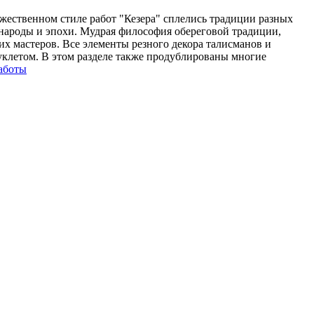
ественном стиле работ "Кезера" сплелись традиции разных
народы и эпохи. Мудрая философия обереговой традиции,
их мастеров. Все элементы резного декора талисманов и
уклетом. В этом разделе также продублированы многие
аботы