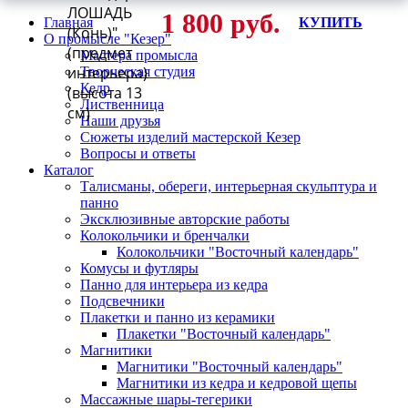
ЛОШАДЬ
1 800 руб.
Главная
КУПИТЬ
(Конь)"
О промысле "Кезер"
(предмет
Мастера промысла
интерьера)
Творческая студия
Кедр
(высота 13
Лиственница
см)
Наши друзья
Сюжеты изделий мастерской Кезер
Вопросы и ответы
Каталог
Талисманы, обереги, интерьерная скульптура и
панно
Эксклюзивные авторские работы
Колокольчики и бренчалки
Колокольчики "Восточный календарь"
Комусы и футляры
Панно для интерьера из кедра
Подсвечники
Плакетки и панно из керамики
Плакетки "Восточный календарь"
Магнитики
Магнитики "Восточный календарь"
Магнитики из кедра и кедровой щепы
Массажные шары-тегерики