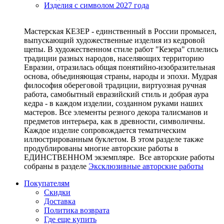
Изделия с символом 2027 года
Мастерская КЕЗЕР - единственный в России промысел,
выпускающий художественные изделия из кедровой
щепы. В художественном стиле работ "Кезера" сплелись
традиции разных народов, населяющих территорию
Евразии, отразилась общая понятийно-изобразительная
основа, объединяющая страны, народы и эпохи. Мудрая
философия обереговой традиции, виртуозная ручная
работа, самобытный евразийский стиль и добрая аура
кедра - в каждом изделии, созданном руками наших
мастеров. Все элементы резного декора талисманов и
предметов интерьера, как в древности, символичны.
Каждое изделие сопровождается тематическим
иллюстрированным буклетом. В этом разделе также
продублированы многие авторские работы в
ЕДИНСТВЕННОМ экземпляре. Все авторские работы
собраны в разделе
Эксклюзивные авторские работы
Покупателям
Скидки
Доставка
Политика возврата
Где еще купить