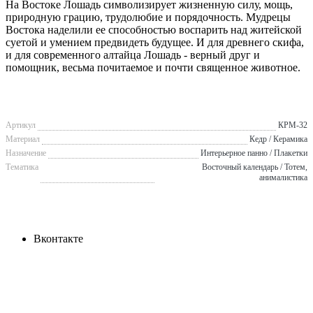
На Востоке Лошадь символизирует жизненную силу, мощь,
природную грацию, трудолюбие и порядочность. Мудрецы
Востока наделили ее способностью воспарить над житейской
суетой и умением предвидеть будущее. И для древнего скифа,
и для современного алтайца Лошадь - верный друг и
помощник, весьма почитаемое и почти священное животное.
Артикул
КРМ-32
Материал
Кедр / Керамика
Назначение
Интерьерное панно / Плакетки
Тематика
Восточный календарь / Тотем,
анималистика
Вконтакте