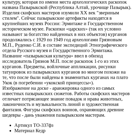
культуру, которая по имени места археологических раскопок
названа Пазырыкской (Республика Алтай, урочище Пазырык).
Изделия скифских мастеров изумили XX век "звериным
стилем". Сейчас пазырыкские артефакты находятся в
крупнейших музеях России: Эрмитаже и Государственном
историческом музее. Раскопки «царских» (так их условно
называют за богатство найденных в них объектов) курганов
продолжались с 1929 по 1949 год археологами Грязновым
М.П., Руденко С.И. в составе экспедиций Этнографического
отдела Русского музея и Государственного Эрмитажа.
Название «пазырыкская культура» ввел в обиход
исследователь Грязнов М.П. после раскопок 1-го из этих
курганов. Предметы, войлочные аппликации, рисунки
татуировок из пазырыкских курганов во многом похожи на
те, что после были найдены в знаменитых курганах на плато
Укок (в погребении «укокской принцессы»).
Изображение на доске - аранжировка одного из самых
известных пазырыкских сюжетов. Работы скифских мастеров
отличает потрясающее знание повадок и нрава животных,
лаконичность и музыкальность линий и художественная
фантазия. Фигуры скифских воинов, охраняющих древние
шедевры - дань уважения пазырыкским мастерам.
Артикул
ТО-337фз
Материал
Кедр