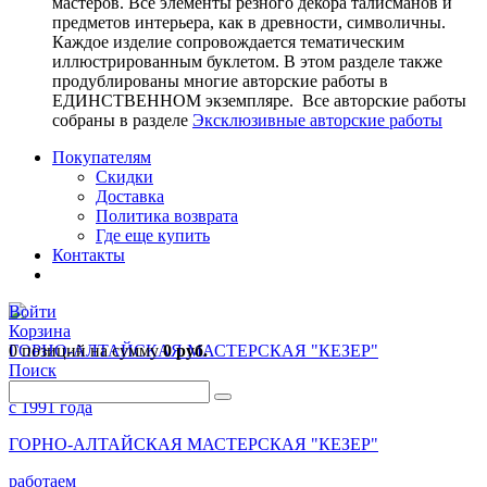
мастеров. Все элементы резного декора талисманов и
предметов интерьера, как в древности, символичны.
Каждое изделие сопровождается тематическим
иллюстрированным буклетом. В этом разделе также
продублированы многие авторские работы в
ЕДИНСТВЕННОМ экземпляре. Все авторские работы
собраны в разделе
Эксклюзивные авторские работы
Покупателям
Скидки
Доставка
Политика возврата
Где еще купить
Контакты
Войти
Корзина
0 позиций
ГОРНО-АЛТАЙСКАЯ МАСТЕРСКАЯ "КЕЗЕР"
на сумму
0 руб.
Поиск
работаем
с 1991 года
ГОРНО-АЛТАЙСКАЯ МАСТЕРСКАЯ "КЕЗЕР"
работаем