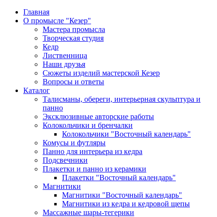
Главная
О промысле "Кезер"
Мастера промысла
Творческая студия
Кедр
Лиственница
Наши друзья
Сюжеты изделий мастерской Кезер
Вопросы и ответы
Каталог
Талисманы, обереги, интерьерная скульптура и
панно
Эксклюзивные авторские работы
Колокольчики и бренчалки
Колокольчики "Восточный календарь"
Комусы и футляры
Панно для интерьера из кедра
Подсвечники
Плакетки и панно из керамики
Плакетки "Восточный календарь"
Магнитики
Магнитики "Восточный календарь"
Магнитики из кедра и кедровой щепы
Массажные шары-тегерики