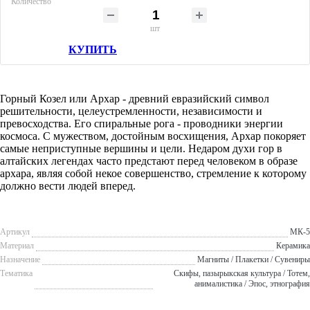
Количество
шт
КУПИТЬ
Горный Козел или Архар - древний евразийский символ
решительности, целеустремленности, независимости и
превосходства. Его спиральные рога - проводники энергии
космоса. С мужеством, достойным восхищения, Архар покоряет
самые неприступные вершины и цели. Недаром духи гор в
алтайских легендах часто предстают перед человеком в образе
архара, являя собой некое совершенство, стремление к которому
должно вести людей вперед.
Артикул
МК-5
Материал
Керамика
Назначение
Магниты / Плакетки / Сувениры
Тематика
Скифы, пазырыкская культура / Тотем,
анималистика / Эпос, этнография