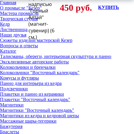
Главная
надписью
450 руб.
КУПИТЬ
О промысле "Кезер"
"Горный
Мастера промысла
Алтай"
Творческая студия
(магнит-
Кедр
Лиственница
сувенир) (6
Наши друзья
см.)
Сюжеты изделий мастерской Кезер
Вопросы и ответы
Каталог
Талисманы, обереги, интерьерная скульптура и панно
Эксклюзивные авторские работы
Колокольчики и бренчалки
Колокольчики "Восточный календарь"
Комусы и футляры
Панно для интерьера из кедра
Подсвечники
Плакетки и панно из керамики
Плакетки "Восточный календарь"
Магнитики
Магнитики "Восточный календарь"
Магнитики из кедра и кедровой щепы
Массажные шары-тегерики
Бижутерия
Браслеты