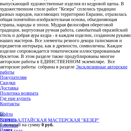
выпускающий художественные изделия из кедровой щепы. В
художественном стиле работ "Кезера" сплелись традиции
разных народов, населяющих территорию Евразии, отразилась
общая понятийно-изобразительная основа, объединяющая
страны, народы и эпохи. Мудрая философия обереговой
традиции, виртуозная ручная работа, самобытный евразийский
стиль и добрая аура кедра - в каждом изделии, созданном руками
наших мастеров. Все элементы резного декора талисманов и
предметов интерьера, как в древности, символичны. Каждое
изделие сопровождается тематическим иллюстрированным
буклетом. В этом разделе также продублированы многие
авторские работы в ЕДИНСТВЕННОМ экземпляре. Все
авторские работы собраны в разделе
Эксклюзивные авторские
работы
Покупателям
Скидки
Доставка
Политика возврата
Где еще купить
Контакты
Войти
Корзина
ГОРНО-АЛТАЙСКАЯ МАСТЕРСКАЯ "КЕЗЕР"
0 позиций
на сумму
0 руб.
работаем
Поиск
с 1991 года