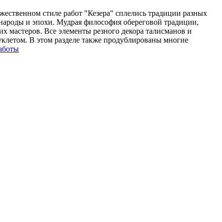
ественном стиле работ "Кезера" сплелись традиции разных
народы и эпохи. Мудрая философия обереговой традиции,
их мастеров. Все элементы резного декора талисманов и
уклетом. В этом разделе также продублированы многие
аботы