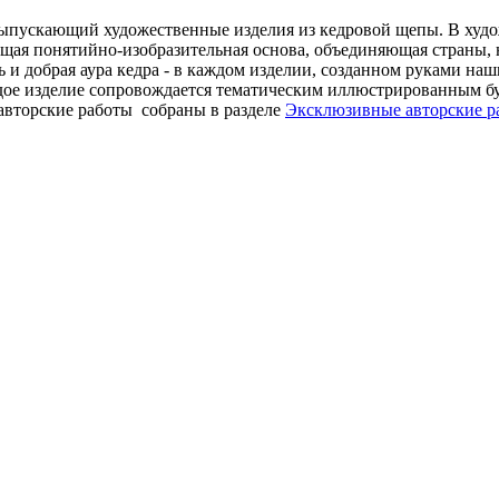
ыпускающий художественные изделия из кедровой щепы. В худож
бщая понятийно-изобразительная основа, объединяющая страны, 
 и добрая аура кедра - в каждом изделии, созданном руками наш
ждое изделие сопровождается тематическим иллюстрированным б
торские работы собраны в разделе
Эксклюзивные авторские р