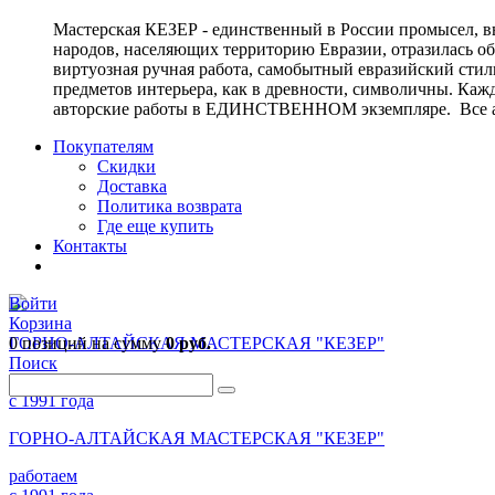
Мастерская КЕЗЕР - единственный в России промысел, в
народов, населяющих территорию Евразии, отразилась о
виртуозная ручная работа, самобытный евразийский стиль
предметов интерьера, как в древности, символичны. Ка
авторские работы в ЕДИНСТВЕННОМ экземпляре. Все ав
Покупателям
Скидки
Доставка
Политика возврата
Где еще купить
Контакты
Войти
Корзина
0 позиций
ГОРНО-АЛТАЙСКАЯ МАСТЕРСКАЯ "КЕЗЕР"
на сумму
0 руб.
Поиск
работаем
с 1991 года
ГОРНО-АЛТАЙСКАЯ МАСТЕРСКАЯ "КЕЗЕР"
работаем