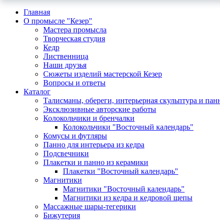
Главная
О промысле "Кезер"
Мастера промысла
Творческая студия
Кедр
Лиственница
Наши друзья
Сюжеты изделий мастерской Кезер
Вопросы и ответы
Каталог
Талисманы, обереги, интерьерная скульптура и пан
Эксклюзивные авторские работы
Колокольчики и бренчалки
Колокольчики "Восточный календарь"
Комусы и футляры
Панно для интерьера из кедра
Подсвечники
Плакетки и панно из керамики
Плакетки "Восточный календарь"
Магнитики
Магнитики "Восточный календарь"
Магнитики из кедра и кедровой щепы
Массажные шары-тегерики
Бижутерия