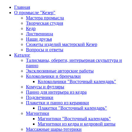
Главная
О промысле "Кезер"
Мастера промысла
Творческая студия
Кедр
Лиственница
Наши друзья
Сюжеты изделий мастерской Кезер
Вопросы и ответы
Каталог
Талисманы, обереги, интерьерная скульптура и
панно
Эксклюзивные авторские работы
Колокольчики и бренчалки
Колокольчики "Восточный календарь"
Комусы и футляры
Панно для интерьера из кедра
Подсвечники
Плакетки и панно из керамики
Плакетки "Восточный календарь"
Магнитики
Магнитики "Восточный календарь"
Магнитики из кедра и кедровой щепы
Массажные шары-тегерики