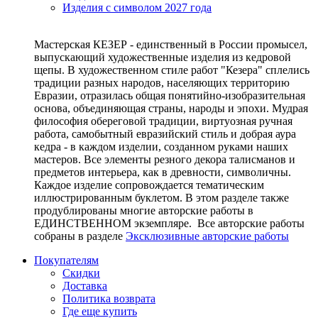
Изделия с символом 2027 года
Мастерская КЕЗЕР - единственный в России промысел,
выпускающий художественные изделия из кедровой
щепы. В художественном стиле работ "Кезера" сплелись
традиции разных народов, населяющих территорию
Евразии, отразилась общая понятийно-изобразительная
основа, объединяющая страны, народы и эпохи. Мудрая
философия обереговой традиции, виртуозная ручная
работа, самобытный евразийский стиль и добрая аура
кедра - в каждом изделии, созданном руками наших
мастеров. Все элементы резного декора талисманов и
предметов интерьера, как в древности, символичны.
Каждое изделие сопровождается тематическим
иллюстрированным буклетом. В этом разделе также
продублированы многие авторские работы в
ЕДИНСТВЕННОМ экземпляре. Все авторские работы
собраны в разделе
Эксклюзивные авторские работы
Покупателям
Скидки
Доставка
Политика возврата
Где еще купить