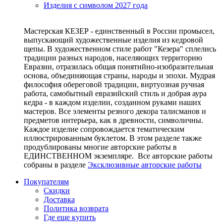
Изделия с символом 2027 года
Мастерская КЕЗЕР - единственный в России промысел,
выпускающий художественные изделия из кедровой
щепы. В художественном стиле работ "Кезера" сплелись
традиции разных народов, населяющих территорию
Евразии, отразилась общая понятийно-изобразительная
основа, объединяющая страны, народы и эпохи. Мудрая
философия обереговой традиции, виртуозная ручная
работа, самобытный евразийский стиль и добрая аура
кедра - в каждом изделии, созданном руками наших
мастеров. Все элементы резного декора талисманов и
предметов интерьера, как в древности, символичны.
Каждое изделие сопровождается тематическим
иллюстрированным буклетом. В этом разделе также
продублированы многие авторские работы в
ЕДИНСТВЕННОМ экземпляре. Все авторские работы
собраны в разделе
Эксклюзивные авторские работы
Покупателям
Скидки
Доставка
Политика возврата
Где еще купить