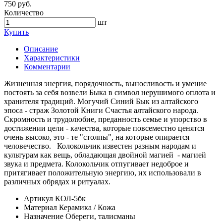
750 руб.
Количество
шт
Купить
Описание
Характеристики
Комментарии
Жизненная энергия, порядочность, выносливость и умение
постоять за себя возвели Быка в символ нерушимого оплота и
хранителя традиций. Могучий Синий Бык из алтайского
эпоса - страж Золотой Книги Счастья алтайского народа.
Скромность и трудолюбие, преданность семье и упорство в
достижении цели - качества, которые повсеместно ценятся
очень высоко, это - те "столпы", на которые опирается
человечество. Колокольчик известен разным народам и
культурам как вещь, обладающая двойной магией - магией
звука и предмета. Колокольчик отпугивает недоброе и
притягивает положительную энергию, их использовали в
различных обрядах и ритуалах.
Артикул
КОЛ-5бк
Материал
Керамика / Кожа
Назначение
Обереги, талисманы