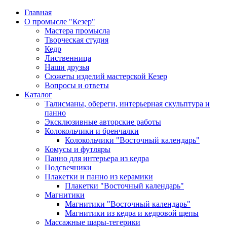
Главная
О промысле "Кезер"
Мастера промысла
Творческая студия
Кедр
Лиственница
Наши друзья
Сюжеты изделий мастерской Кезер
Вопросы и ответы
Каталог
Талисманы, обереги, интерьерная скульптура и
панно
Эксклюзивные авторские работы
Колокольчики и бренчалки
Колокольчики "Восточный календарь"
Комусы и футляры
Панно для интерьера из кедра
Подсвечники
Плакетки и панно из керамики
Плакетки "Восточный календарь"
Магнитики
Магнитики "Восточный календарь"
Магнитики из кедра и кедровой щепы
Массажные шары-тегерики