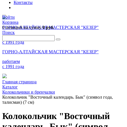
Контакты
Войти
Корзина
0 позиций
ГОРНО-АЛТАЙСКАЯ МАСТЕРСКАЯ "КЕЗЕР"
на сумму
0 руб.
Поиск
работаем
с 1991 года
ГОРНО-АЛТАЙСКАЯ МАСТЕРСКАЯ "КЕЗЕР"
работаем
с 1991 года
Главная страница
Каталог
Колокольчики и бренчалки
Колокольчик "Восточный календарь. Бык" (символ года,
талисман) (7 см)
Колокольчик "Восточный
календарь. Бык" (символ