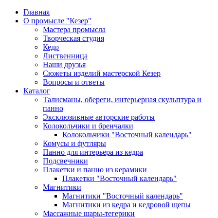
Главная
О промысле "Кезер"
Мастера промысла
Творческая студия
Кедр
Лиственница
Наши друзья
Сюжеты изделий мастерской Кезер
Вопросы и ответы
Каталог
Талисманы, обереги, интерьерная скульптура и
панно
Эксклюзивные авторские работы
Колокольчики и бренчалки
Колокольчики "Восточный календарь"
Комусы и футляры
Панно для интерьера из кедра
Подсвечники
Плакетки и панно из керамики
Плакетки "Восточный календарь"
Магнитики
Магнитики "Восточный календарь"
Магнитики из кедра и кедровой щепы
Массажные шары-тегерики