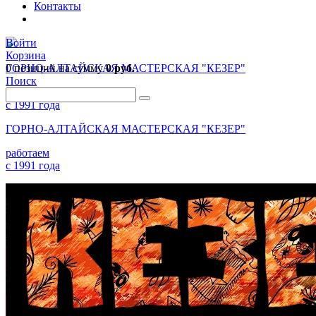
Контакты
Войти
Корзина
0 позиций
ГОРНО-АЛТАЙСКАЯ МАСТЕРСКАЯ "КЕЗЕР"
на сумму
0 руб.
Поиск
работаем
с 1991 года
ГОРНО-АЛТАЙСКАЯ МАСТЕРСКАЯ "КЕЗЕР"
работаем
с 1991 года