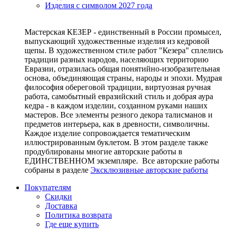
Изделия с символом 2027 года
Мастерская КЕЗЕР - единственный в России промысел,
выпускающий художественные изделия из кедровой
щепы. В художественном стиле работ "Кезера" сплелись
традиции разных народов, населяющих территорию
Евразии, отразилась общая понятийно-изобразительная
основа, объединяющая страны, народы и эпохи. Мудрая
философия обереговой традиции, виртуозная ручная
работа, самобытный евразийский стиль и добрая аура
кедра - в каждом изделии, созданном руками наших
мастеров. Все элементы резного декора талисманов и
предметов интерьера, как в древности, символичны.
Каждое изделие сопровождается тематическим
иллюстрированным буклетом. В этом разделе также
продублированы многие авторские работы в
ЕДИНСТВЕННОМ экземпляре. Все авторские работы
собраны в разделе
Эксклюзивные авторские работы
Покупателям
Скидки
Доставка
Политика возврата
Где еще купить