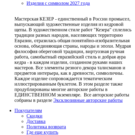
Изделия с символом 2027 года
Мастерская КЕЗЕР - единственный в России промысел,
выпускающий художественные изделия из кедровой
щепы. В художественном стиле работ "Кезера" сплелись
традиции разных народов, населяющих территорию
Евразии, отразилась общая понятийно-изобразительная
основа, объединяющая страны, народы и эпохи. Мудрая
философия обереговой традиции, виртуозная ручная
работа, самобытный евразийский стиль и добрая аура
кедра - в каждом изделии, созданном руками наших
мастеров. Все элементы резного декора талисманов и
предметов интерьера, как в древности, символичны.
Каждое изделие сопровождается тематическим
иллюстрированным буклетом. В этом разделе также
продублированы многие авторские работы в
ЕДИНСТВЕННОМ экземпляре. Все авторские работы
собраны в разделе
Эксклюзивные авторские работы
Покупателям
Скидки
Доставка
Политика возврата
Где еще купить