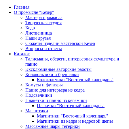
Главная
О промысле "Кезер"
Мастера промысла
Творческая студия
Кедр
Лиственница
Наши друзья
Сюжеты изделий мастерской Кезер
Вопросы и ответы
Каталог
Талисманы, обереги, интерьерная скульптура и
панно
Эксклюзивные авторские работы
Колокольчики и бренчалки
Колокольчики "Восточный календарь"
Комусы и футляры
Панно для интерьера из кедра
Подсвечники
Плакетки и панно из керамики
Плакетки "Восточный календарь"
Магнитики
Магнитики "Восточный календарь"
Магнитики из кедра и кедровой щепы
Массажные шары-тегерики