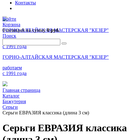
Контакты
Войти
Корзина
0 позиций
ГОРНО-АЛТАЙСКАЯ МАСТЕРСКАЯ "КЕЗЕР"
на сумму
0 руб.
Поиск
работаем
с 1991 года
ГОРНО-АЛТАЙСКАЯ МАСТЕРСКАЯ "КЕЗЕР"
работаем
с 1991 года
Главная страница
Каталог
Бижутерия
Серьги
Серьги ЕВРАЗИЯ классика (длина 3 см)
Серьги ЕВРАЗИЯ классика
(длина 3 см)