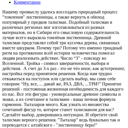
Комментарии
Нашему промыслу удалось воссоздать природный процесс
"томления" лиственницы, а также вернуть в обиход
популярный у предков талисман. Подобный талисман в
различных регионах мог изготавливаться из разных
материалов, но в Сибири его смысловую содержательность
лучше всего выразила томлёная лиственница. Древний
талисман представлял собой три кусочка дерева, связанных
вместе шнурком. Почему три? Потому что именно триадный
ритм на протяжении всей истории человечества помогал
людям реализовать действие. Число “3" - повсюду во
Вселенной. Тройка - символ завершенности, выбора и
действия. А счет до 3-х раз - это не что иное, как аутотренинг,
настройка перед принятием решения. Когда нам трудно
отважиться на поступок или сделать выбор, мы сами себе
говорим: “Ну, все, ... давай же, РАЗ, ДВА, ...ТРИ!” Принятие
решений - постоянная жизненная необходимость для каждого
из нас. Все эти фигуры - универсальные древние символы и
знаки, а их сочетание в талисмане - ваша личная формула
гармонии. Тыталаров много. Как узнать из множества
сочетаний фигур то, которое станет талисманом для вас?
Сделайте выбор, доверившись интуиции. И обретите свой
талисман верного решения. "Тыталар" ведь буквально так и
переводится с алтайского - "лиственницу бери!"