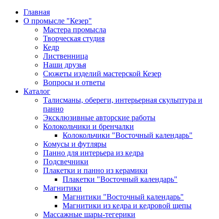
Главная
О промысле "Кезер"
Мастера промысла
Творческая студия
Кедр
Лиственница
Наши друзья
Сюжеты изделий мастерской Кезер
Вопросы и ответы
Каталог
Талисманы, обереги, интерьерная скульптура и
панно
Эксклюзивные авторские работы
Колокольчики и бренчалки
Колокольчики "Восточный календарь"
Комусы и футляры
Панно для интерьера из кедра
Подсвечники
Плакетки и панно из керамики
Плакетки "Восточный календарь"
Магнитики
Магнитики "Восточный календарь"
Магнитики из кедра и кедровой щепы
Массажные шары-тегерики