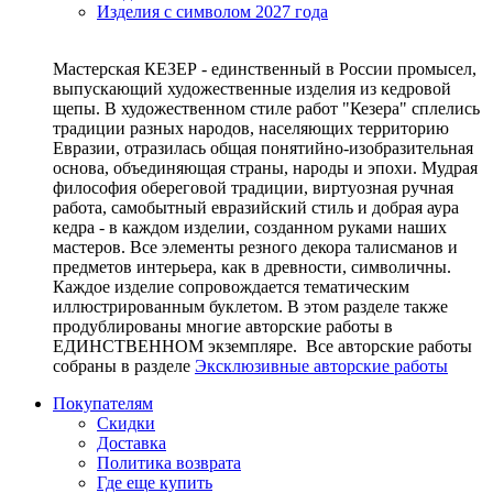
Изделия с символом 2027 года
Мастерская КЕЗЕР - единственный в России промысел,
выпускающий художественные изделия из кедровой
щепы. В художественном стиле работ "Кезера" сплелись
традиции разных народов, населяющих территорию
Евразии, отразилась общая понятийно-изобразительная
основа, объединяющая страны, народы и эпохи. Мудрая
философия обереговой традиции, виртуозная ручная
работа, самобытный евразийский стиль и добрая аура
кедра - в каждом изделии, созданном руками наших
мастеров. Все элементы резного декора талисманов и
предметов интерьера, как в древности, символичны.
Каждое изделие сопровождается тематическим
иллюстрированным буклетом. В этом разделе также
продублированы многие авторские работы в
ЕДИНСТВЕННОМ экземпляре. Все авторские работы
собраны в разделе
Эксклюзивные авторские работы
Покупателям
Скидки
Доставка
Политика возврата
Где еще купить