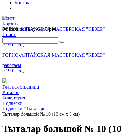
Контакты
Войти
Корзина
0 позиций
ГОРНО-АЛТАЙСКАЯ МАСТЕРСКАЯ "КЕЗЕР"
на сумму
0 руб.
Поиск
работаем
с 1991 года
ГОРНО-АЛТАЙСКАЯ МАСТЕРСКАЯ "КЕЗЕР"
работаем
с 1991 года
Главная страница
Каталог
Бижутерия
Подвески
Подвески "Тыталары"
Тыталар большой № 10 (10 см х 8 см)
Тыталар большой № 10 (10