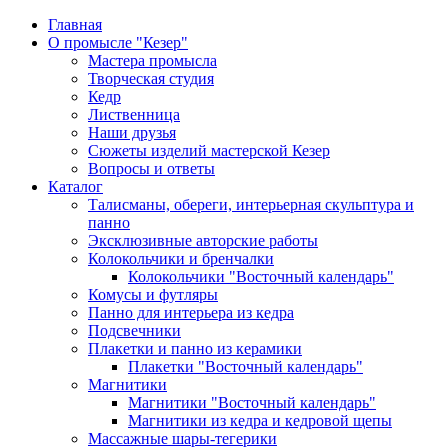
Главная
О промысле "Кезер"
Мастера промысла
Творческая студия
Кедр
Лиственница
Наши друзья
Сюжеты изделий мастерской Кезер
Вопросы и ответы
Каталог
Талисманы, обереги, интерьерная скульптура и
панно
Эксклюзивные авторские работы
Колокольчики и бренчалки
Колокольчики "Восточный календарь"
Комусы и футляры
Панно для интерьера из кедра
Подсвечники
Плакетки и панно из керамики
Плакетки "Восточный календарь"
Магнитики
Магнитики "Восточный календарь"
Магнитики из кедра и кедровой щепы
Массажные шары-тегерики