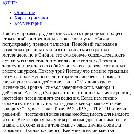
Купить
Описание
Характеристики
Комментарии
Нашему промыслу удалось воссоздать природный процесс
"томления" лиственницы, а также вернуть в обиход
популярный у предков талисман. Подобный талисман в
различных регионах мог изготавливаться из разных
материалов, но в Сибири его смысловую содержательность
лучше всего выразила томлёная лиственница. Древний
талисман представлял собой три кусочка дерева, связанных
вместе шнурком. Почему три? Потому что именно триадный
ритм на протяжении всей истории человечества помогал
людям реализовать действие. Число “3" - повсюду во
Вселенной. Тройка - символ завершенности, выбора и
действия. А счет до 3-х раз - это не что иное, как аутотренинг,
настройка перед принятием решения. Когда нам трудно
отважиться на поступок или сделать выбор, мы сами себе
говорим: “Ну, все, ... давай же, РАЗ, ДВА, ...ТРИ!” Принятие
решений - постоянная жизненная необходимость для каждого
из нас. Все эти фигуры - универсальные древние символы и
знаки, а их сочетание в талисмане - ваша личная формула
гармонии. Тыталаров много. Как узнать из множества