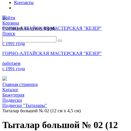
Контакты
Войти
Корзина
0 позиций
ГОРНО-АЛТАЙСКАЯ МАСТЕРСКАЯ "КЕЗЕР"
на сумму
0 руб.
Поиск
работаем
с 1991 года
ГОРНО-АЛТАЙСКАЯ МАСТЕРСКАЯ "КЕЗЕР"
работаем
с 1991 года
Главная страница
Каталог
Бижутерия
Подвески
Подвески "Тыталары"
Тыталар большой № 02 (12 см х 4,5 см)
Тыталар большой № 02 (12