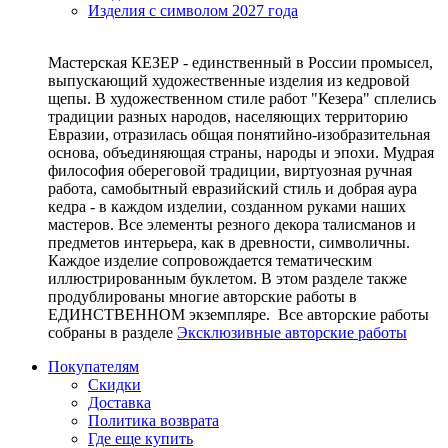
Изделия с символом 2027 года
Мастерская КЕЗЕР - единственный в России промысел,
выпускающий художественные изделия из кедровой
щепы. В художественном стиле работ "Кезера" сплелись
традиции разных народов, населяющих территорию
Евразии, отразилась общая понятийно-изобразительная
основа, объединяющая страны, народы и эпохи. Мудрая
философия обереговой традиции, виртуозная ручная
работа, самобытный евразийский стиль и добрая аура
кедра - в каждом изделии, созданном руками наших
мастеров. Все элементы резного декора талисманов и
предметов интерьера, как в древности, символичны.
Каждое изделие сопровождается тематическим
иллюстрированным буклетом. В этом разделе также
продублированы многие авторские работы в
ЕДИНСТВЕННОМ экземпляре. Все авторские работы
собраны в разделе
Эксклюзивные авторские работы
Покупателям
Скидки
Доставка
Политика возврата
Где еще купить