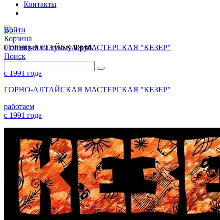
Контакты
Войти
Корзина
0 позиций
ГОРНО-АЛТАЙСКАЯ МАСТЕРСКАЯ "КЕЗЕР"
на сумму
0 руб.
Поиск
работаем
с 1991 года
ГОРНО-АЛТАЙСКАЯ МАСТЕРСКАЯ "КЕЗЕР"
работаем
с 1991 года