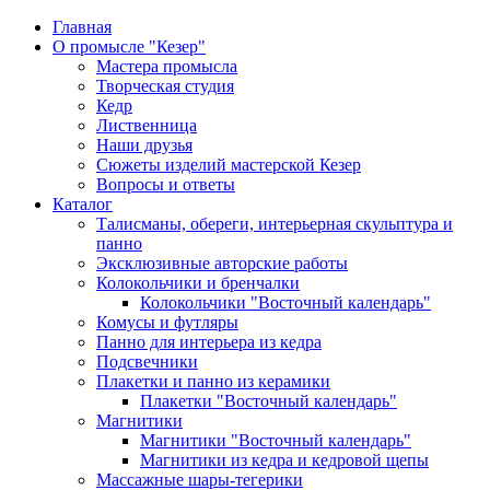
Главная
О промысле "Кезер"
Мастера промысла
Творческая студия
Кедр
Лиственница
Наши друзья
Сюжеты изделий мастерской Кезер
Вопросы и ответы
Каталог
Талисманы, обереги, интерьерная скульптура и
панно
Эксклюзивные авторские работы
Колокольчики и бренчалки
Колокольчики "Восточный календарь"
Комусы и футляры
Панно для интерьера из кедра
Подсвечники
Плакетки и панно из керамики
Плакетки "Восточный календарь"
Магнитики
Магнитики "Восточный календарь"
Магнитики из кедра и кедровой щепы
Массажные шары-тегерики