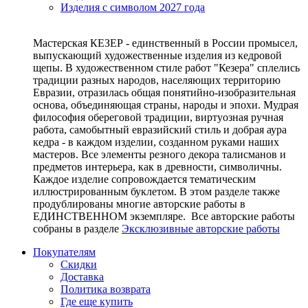
Изделия с символом 2027 года
Мастерская КЕЗЕР - единственный в России промысел,
выпускающий художественные изделия из кедровой
щепы. В художественном стиле работ "Кезера" сплелись
традиции разных народов, населяющих территорию
Евразии, отразилась общая понятийно-изобразительная
основа, объединяющая страны, народы и эпохи. Мудрая
философия обереговой традиции, виртуозная ручная
работа, самобытный евразийский стиль и добрая аура
кедра - в каждом изделии, созданном руками наших
мастеров. Все элементы резного декора талисманов и
предметов интерьера, как в древности, символичны.
Каждое изделие сопровождается тематическим
иллюстрированным буклетом. В этом разделе также
продублированы многие авторские работы в
ЕДИНСТВЕННОМ экземпляре. Все авторские работы
собраны в разделе
Эксклюзивные авторские работы
Покупателям
Скидки
Доставка
Политика возврата
Где еще купить