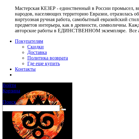
Мастерская КЕЗЕР - единственный в России промысел, в
народов, населяющих территорию Евразии, отразилась о
виртуозная ручная работа, самобытный евразийский стиль
предметов интерьера, как в древности, символичны. Ка
авторские работы в ЕДИНСТВЕННОМ экземпляре. Все ав
Покупателям
Скидки
Доставка
Политика возврата
Где еще купить
Контакты
Войти
Корзина
0 позиций
на сумму
0 руб.
Поиск