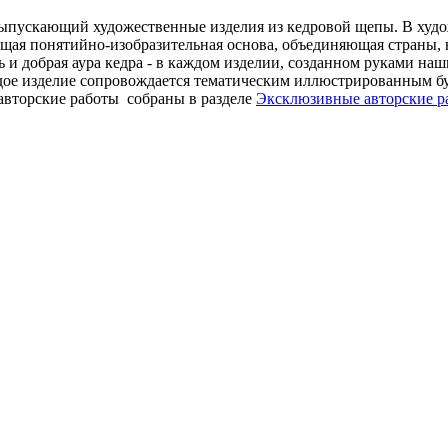
ыпускающий художественные изделия из кедровой щепы. В худож
бщая понятийно-изобразительная основа, объединяющая страны, 
 и добрая аура кедра - в каждом изделии, созданном руками наш
ждое изделие сопровождается тематическим иллюстрированным б
торские работы собраны в разделе
Эксклюзивные авторские р