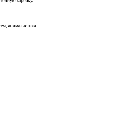
тонную коробку.
тем, анималистика