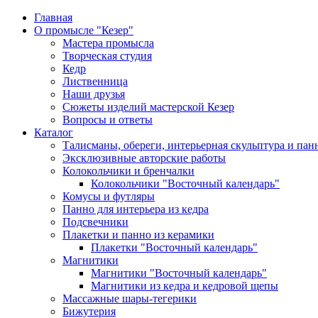
Главная
О промысле "Кезер"
Мастера промысла
Творческая студия
Кедр
Лиственница
Наши друзья
Сюжеты изделий мастерской Кезер
Вопросы и ответы
Каталог
Талисманы, обереги, интерьерная скульптура и пан
Эксклюзивные авторские работы
Колокольчики и бренчалки
Колокольчики "Восточный календарь"
Комусы и футляры
Панно для интерьера из кедра
Подсвечники
Плакетки и панно из керамики
Плакетки "Восточный календарь"
Магнитики
Магнитики "Восточный календарь"
Магнитики из кедра и кедровой щепы
Массажные шары-тегерики
Бижутерия