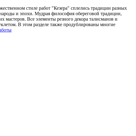
ественном стиле работ "Кезера" сплелись традиции разных
народы и эпохи. Мудрая философия обереговой традиции,
их мастеров. Все элементы резного декора талисманов и
уклетом. В этом разделе также продублированы многие
аботы