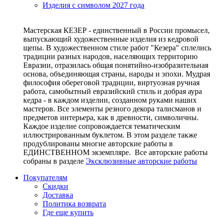
Изделия с символом 2027 года
Мастерская КЕЗЕР - единственный в России промысел,
выпускающий художественные изделия из кедровой
щепы. В художественном стиле работ "Кезера" сплелись
традиции разных народов, населяющих территорию
Евразии, отразилась общая понятийно-изобразительная
основа, объединяющая страны, народы и эпохи. Мудрая
философия обереговой традиции, виртуозная ручная
работа, самобытный евразийский стиль и добрая аура
кедра - в каждом изделии, созданном руками наших
мастеров. Все элементы резного декора талисманов и
предметов интерьера, как в древности, символичны.
Каждое изделие сопровождается тематическим
иллюстрированным буклетом. В этом разделе также
продублированы многие авторские работы в
ЕДИНСТВЕННОМ экземпляре. Все авторские работы
собраны в разделе
Эксклюзивные авторские работы
Покупателям
Скидки
Доставка
Политика возврата
Где еще купить