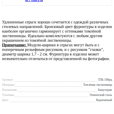
Удлиненные серьги хорошо сочетается с одеждой различных
стилевых направлений. Бронзовый цвет фурнитуры в изделии
наиболее органично гармонирует с оттенками томлёной
лиственницы. Идеально комплектуются с любым другим
украшением из томлёной лиственницы.
Примечание:
Модули-шарики в серьгах могут быть и с
поперечным рельефным рисунком, и с рисунком "глазки",
диаметр шарика 1,7 - 2 см. Фурнитура в изделии может
незначительно отличаться от представленной на фотографии.
Артикул
ТЛБ-100рц
Материал
Томлёная лиственница
Назначение
Бижутерия
Тематика
Этнический стиль
Цвет
Коричневый