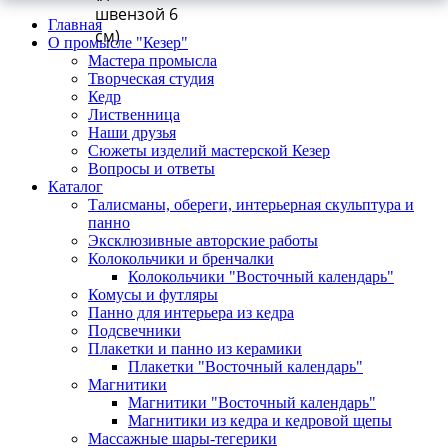
швензой 6
Главная
см)
О промысле "Кезер"
Мастера промысла
Творческая студия
Кедр
Лиственница
Наши друзья
Сюжеты изделий мастерской Кезер
Вопросы и ответы
Каталог
Талисманы, обереги, интерьерная скульптура и
панно
Эксклюзивные авторские работы
Колокольчики и бренчалки
Колокольчики "Восточный календарь"
Комусы и футляры
Панно для интерьера из кедра
Подсвечники
Плакетки и панно из керамики
Плакетки "Восточный календарь"
Магнитики
Магнитики "Восточный календарь"
Магнитики из кедра и кедровой щепы
Массажные шары-тегерики