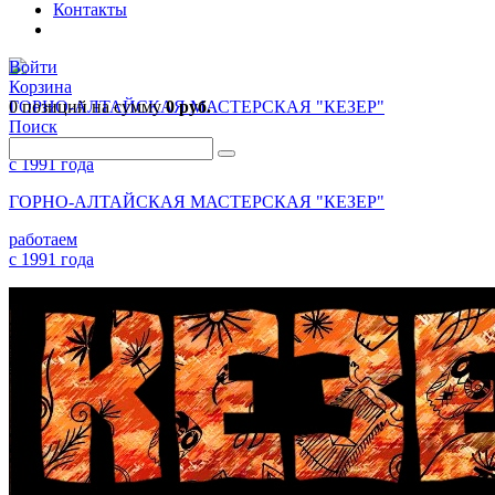
Контакты
Войти
Корзина
0 позиций
ГОРНО-АЛТАЙСКАЯ МАСТЕРСКАЯ "КЕЗЕР"
на сумму
0 руб.
Поиск
работаем
с 1991 года
ГОРНО-АЛТАЙСКАЯ МАСТЕРСКАЯ "КЕЗЕР"
работаем
с 1991 года