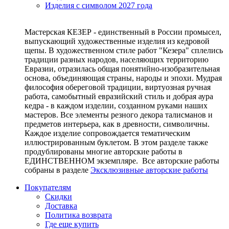
Изделия с символом 2027 года
Мастерская КЕЗЕР - единственный в России промысел,
выпускающий художественные изделия из кедровой
щепы. В художественном стиле работ "Кезера" сплелись
традиции разных народов, населяющих территорию
Евразии, отразилась общая понятийно-изобразительная
основа, объединяющая страны, народы и эпохи. Мудрая
философия обереговой традиции, виртуозная ручная
работа, самобытный евразийский стиль и добрая аура
кедра - в каждом изделии, созданном руками наших
мастеров. Все элементы резного декора талисманов и
предметов интерьера, как в древности, символичны.
Каждое изделие сопровождается тематическим
иллюстрированным буклетом. В этом разделе также
продублированы многие авторские работы в
ЕДИНСТВЕННОМ экземпляре. Все авторские работы
собраны в разделе
Эксклюзивные авторские работы
Покупателям
Скидки
Доставка
Политика возврата
Где еще купить